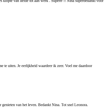
s klopte van liefde tot aan werk . Superrr !! Nina superbedankt voor
me te uiten. Je eerlijkheid waardeer ik zeer. Voel me daardoor
eer genieten van het leven. Bedankt Nina. Tot snel Leonora.