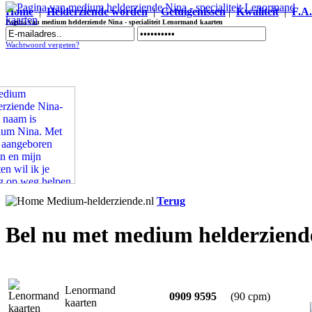
Home
|
Helderziende worden
|
Getuigenissen
|
Kwaliteit
|
F.A
Pagina van medium helderziende Nina - specialiteit Lenormand kaarten
Wachtwoord vergeten?
Terug
Bel nu met medium helderziend
Lenormand
0909 9595
(90 cpm)
kaarten