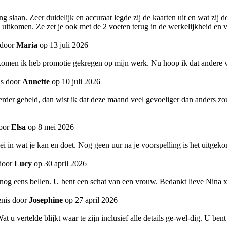
 slaan. Zeer duidelijk en accuraat legde zij de kaarten uit en wat zij d
uitkomen. Ze zet je ook met de 2 voeten terug in de werkelijkheid en ve
 door
Maria
op 13 juli 2026
tgekomen ik heb promotie gekregen op mijn werk. Nu hoop ik dat andere 
is door
Annette
op 10 juli 2026
der gebeld, dan wist ik dat deze maand veel gevoeliger dan anders zou z
door
Elsa
op 8 mei 2026
ei in wat je kan en doet. Nog geen uur na je voorspelling is het uitgek
door
Lucy
op 30 april 2026
 nog eens bellen. U bent een schat van een vrouw. Bedankt lieve Nina 
enis door
Josephine
op 27 april 2026
t u vertelde blijkt waar te zijn inclusief alle details ge-wel-dig. U ben