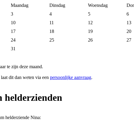
Maandag
Dinsdag
Woensdag
Don
3
4
5
6
10
11
12
13
17
18
19
20
24
25
26
27
31
ar te zijn deze maand.
 laat dit dan weten via een
persoonlijke aanvraag
.
m helderzienden
um helderziende Nina: