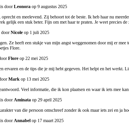
is door
Leonora
op 9 augustus 2025
, oprecht en meelevend. Zij behoort tot de beste. Ik heb haar nu meerde
prek gelijk een stuk beter. Fijn om met haar te praten. Je weet precies 
s door
Nicole
op 1 juli 2025
eggen. Ze heeft een stukje van mijn angst weggenomen door mij er mee te
etjes Flore.
door
Flore
op 22 mei 2025
en ervaren en de tips die je mij hebt gegeven. Het helpt en het werkt. 
 door
Mark
op 13 mei 2025
beantwoord. Veel informatie, die ik kon plaatsen en waar ik iets mee ka
is door
Aminata
op 29 april 2025
 karakter van die persoon omschreef zonder ik ook maar iets zei en ja ho
is door
Annabel
op 17 maart 2025