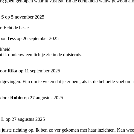
erg goed geholpen waar ik vast zat. En de eerlijkheid wauw gewoon alle
r
S
op 5 november 2025
r. Echt de beste.
door
Tess
op 26 september 2025
jkheid.
ik opnieuw een lichtje zie in de duisternis.
door
Rika
op 11 september 2025
adgevingen. Fijn om te weten dat je er bent, als ik de behoefte voel om 
 door
Robin
op 27 augustus 2025
r
L
op 27 augustus 2025
 de juiste richting op. Ik ben zo ver gekomen met haar inzichten. Kan w