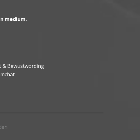
en medium
.
ht & Bewustwording
umchat
den