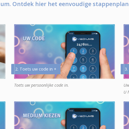
um. Ontdek hier het eenvoudige stappenplan
2. Toets uw code in +
3.
Toets uw persoonlijke code in.
Uw
U 