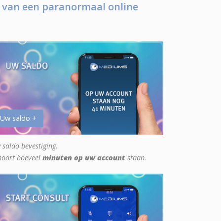
 van een paranormaal online
 Uw saldo +
 saldo bevestiging.
hoort hoeveel
minuten op uw account
staan.