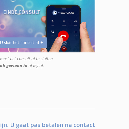
 U sluit het consult af +
enst het consult af te sluiten.
ak gewoon in
of leg af.
ijn. U gaat pas betalen na contact