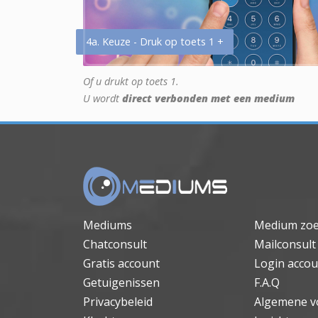
4a. Keuze - Druk op toets 1 +
Of u drukt op toets 1.
U wordt
direct verbonden met een medium
Mediums
Medium zo
Chatconsult
Mailconsult
Gratis account
Login accou
Getuigenissen
F.A.Q
Privacybeleid
Algemene v