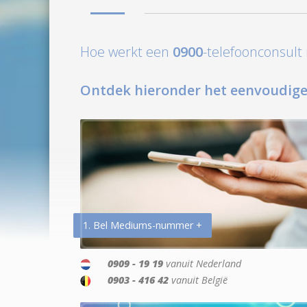
Hoe werkt een
0900
-telefoonconsul
Ontdek hieronder het eenvoudige
1. Bel Mediums-nummer +
0909 - 19 19
vanuit Nederland
0903 - 416 42
vanuit België