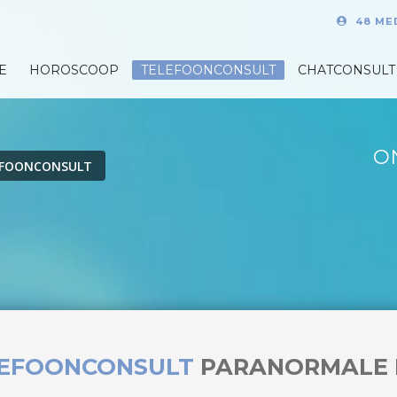
48 ME
E
HOROSCOOP
TELEFOONCONSULT
CHATCONSULT
O
EFOONCONSULT
LEFOONCONSULT
PARANORMALE 