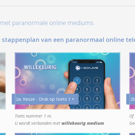
t met paranormale online mediums.
 stappenplan van een paranormaal online tel
2a. Keuze - Druk op toets 1 +
2b
Toets nummer 1 in.
Of 
U wordt verbonden met
willekeurig medium
Ge