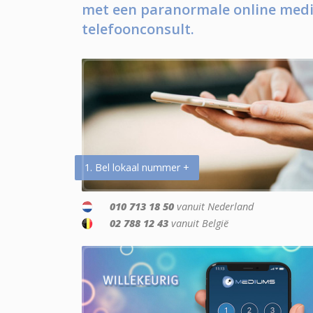
met een paranormale online medi
telefoonconsult.
1. Bel lokaal nummer +
010 713 18 50
vanuit Nederland
02 788 12 43
vanuit België