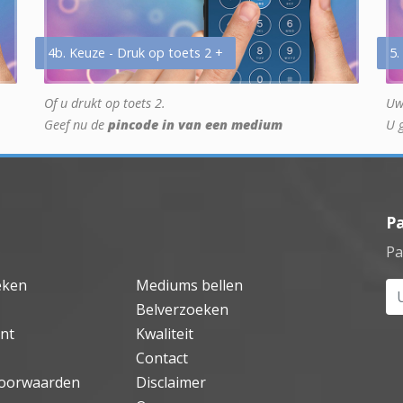
4b. Keuze - Druk op toets 2 +
5.
Of u drukt op toets 2.
Uw
Geef nu de
pincode in van een medium
U 
P
Pa
eken
Mediums bellen
Uw
Belverzoeken
nt
Kwaliteit
Contact
oorwaarden
Disclaimer