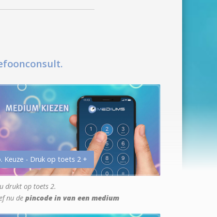
efoonconsult.
. Keuze - Druk op toets 2 +
u drukt op toets 2.
ef nu de
pincode in van een medium