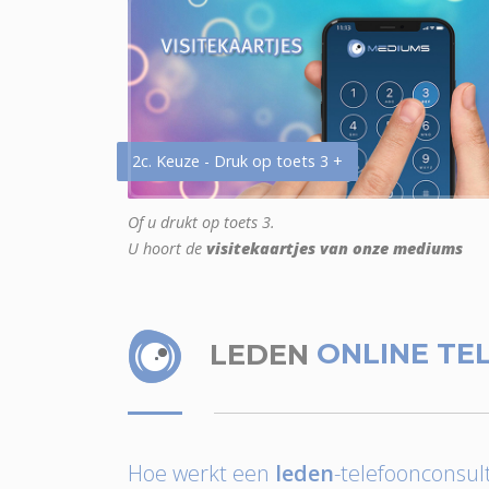
2c. Keuze - Druk op toets 3 +
Of u drukt op toets 3.
U hoort de
visitekaartjes van onze mediums
LEDEN
ONLINE TE
Hoe werkt een
leden
-telefoonconsult