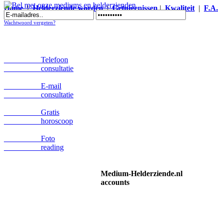
Home
|
Helderziende worden
|
Getuigenissen
|
Kwaliteit
|
F.A
Bel met onze mediums en helderzienden
Wachtwoord vergeten?
Telefoon
consultatie
E-mail
consultatie
Gratis
horoscoop
Foto
reading
Medium-Helderziende.nl
accounts