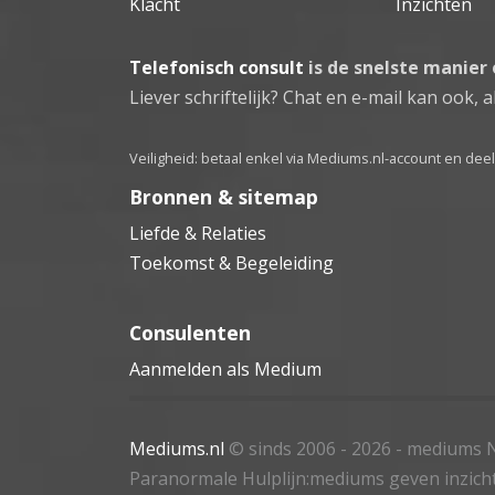
Klacht
Inzichten
Telefonisch consult
is de snelste manier
Liever schriftelijk? Chat en e-mail kan ook, al
Veiligheid: betaal enkel via Mediums.nl-account en de
Bronnen & sitemap
Liefde & Relaties
Toekomst & Begeleiding
Consulenten
Aanmelden als Medium
Mediums.nl
© sinds 2006 - 2026
- mediums N
Paranormale Hulplijn:mediums geven inzich