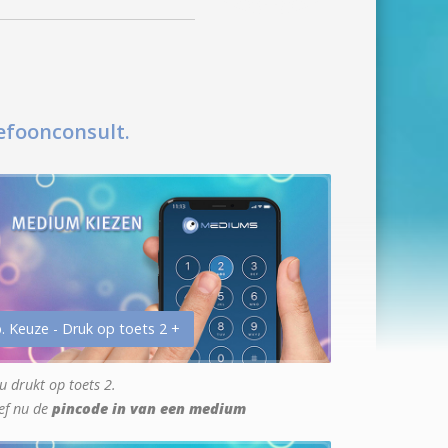
efoonconsult.
. Keuze - Druk op toets 2 +
u drukt op toets 2.
ef nu de
pincode in van een medium