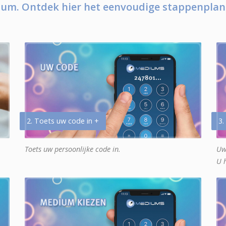
um. Ontdek hier het eenvoudige stappenplan
2. Toets uw code in +
3.
Toets uw persoonlijke code in.
Uw
U 