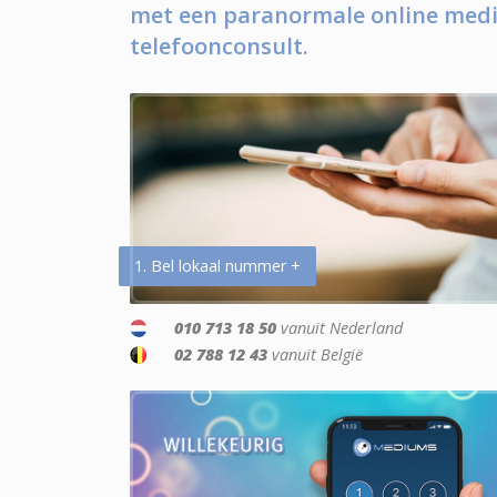
met een paranormale online medi
telefoonconsult.
1. Bel lokaal nummer +
010 713 18 50
vanuit Nederland
02 788 12 43
vanuit België