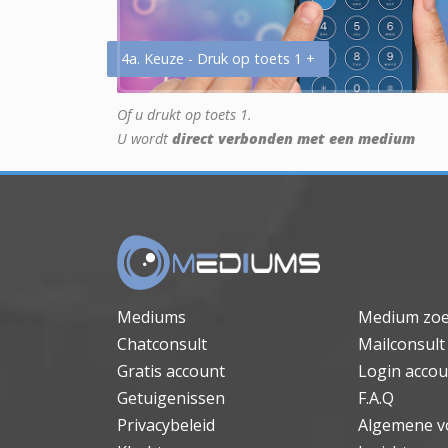
4a. Keuze - Druk op toets 1 +
Of u drukt op toets 1.
U wordt
direct verbonden met een medium
Mediums
Medium zo
Chatconsult
Mailconsult
Gratis account
Login accou
Getuigenissen
F.A.Q
Privacybeleid
Algemene v