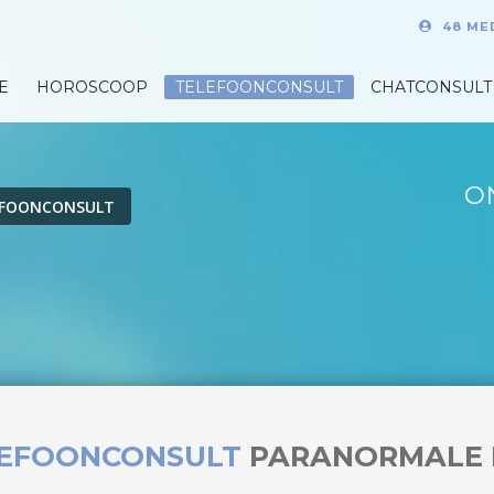
48 ME
E
HOROSCOOP
TELEFOONCONSULT
CHATCONSULT
O
EFOONCONSULT
LEFOONCONSULT
PARANORMALE 