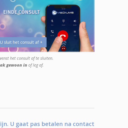
 U sluit het consult af +
enst het consult af te sluiten.
ak gewoon in
of leg af.
ijn. U gaat pas betalen na contact