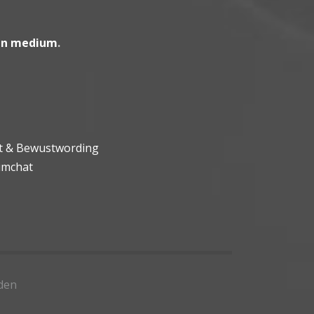
en medium
.
ht & Bewustwording
umchat
den