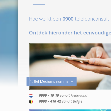
Hoe werkt een
0900
-telefoonconsul
Ontdek hieronder het eenvoudige
1. Bel Mediums-nummer +
0909 - 19 19
vanuit Nederland
0903 - 416 42
vanuit België