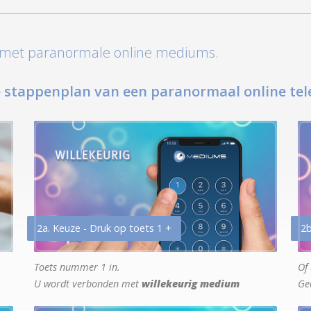
t met paranormale online mediums.
 stappenplan van een paranormaal online tel
2a. Keuze - Druk op toets 1 +
2b
Toets nummer 1 in.
Of 
U wordt verbonden met
willekeurig medium
Ge