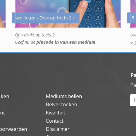
4b. Keuze - Druk op toets 2 +
5.
Of u drukt op toets 2.
Uw
Geef nu de
pincode in van een medium
U 
P
Pa
eken
Mediums bellen
Uw
Belverzoeken
nt
Kwaliteit
Contact
oorwaarden
Disclaimer