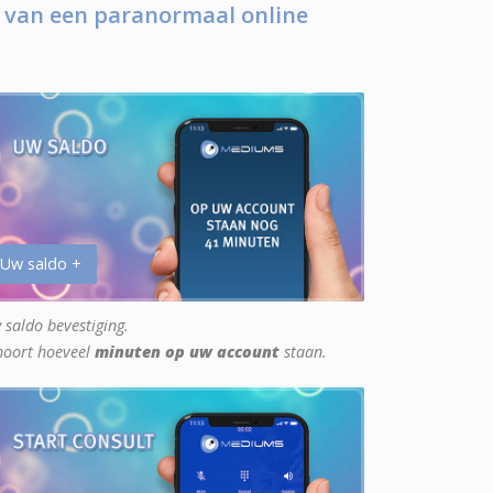
 van een paranormaal online
 Uw saldo +
 saldo bevestiging.
hoort hoeveel
minuten op uw account
staan.