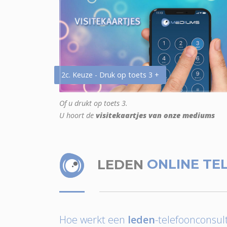
2c. Keuze - Druk op toets 3 +
Of u drukt op toets 3.
U hoort de
visitekaartjes van onze mediums
LEDEN
ONLINE TE
Hoe werkt een
leden
-telefoonconsult