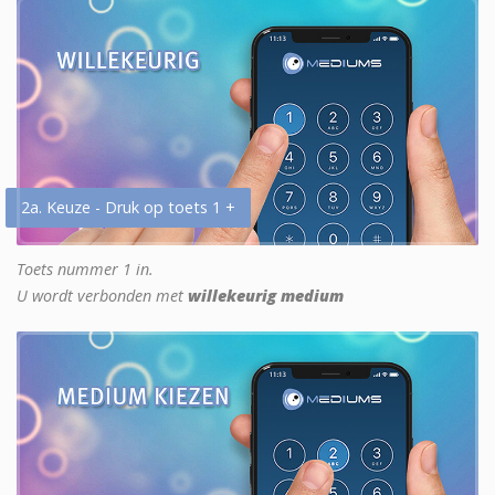
2a. Keuze - Druk op toets 1 +
Toets nummer 1 in.
U wordt verbonden met
willekeurig medium