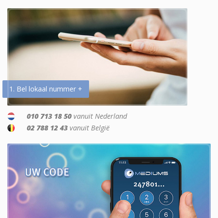
1. Bel lokaal nummer +
010 713 18 50
vanuit Nederland
02 788 12 43
vanuit België