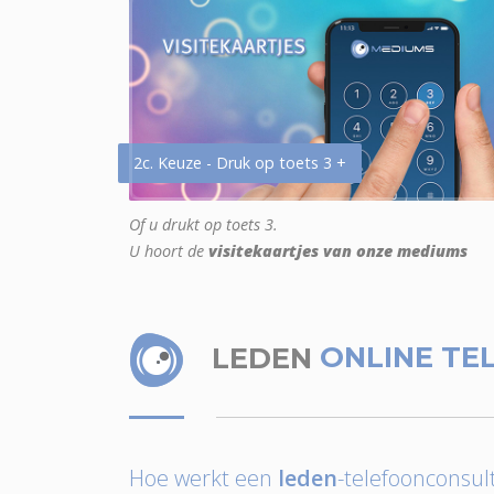
2c. Keuze - Druk op toets 3 +
Of u drukt op toets 3.
U hoort de
visitekaartjes van onze mediums
LEDEN
ONLINE TE
Hoe werkt een
leden
-telefoonconsult