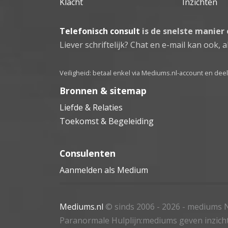
Klacht
Inzichten
Telefonisch consult
is de snelste manier
Liever schriftelijk? Chat en e-mail kan ook, al
Veiligheid: betaal enkel via Mediums.nl-account en de
Bronnen & sitemap
Liefde & Relaties
Toekomst & Begeleiding
Consulenten
Aanmelden als Medium
Mediums.nl
© sinds 2006 - 2026
- mediums N
Paranormale Hulplijn:mediums geven inzich