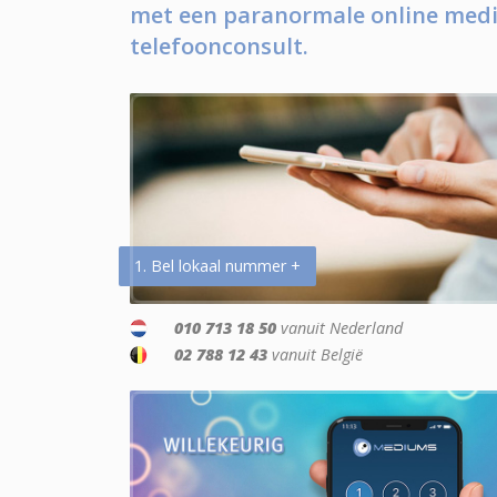
met een paranormale online medi
telefoonconsult.
1. Bel lokaal nummer +
010 713 18 50
vanuit Nederland
02 788 12 43
vanuit België