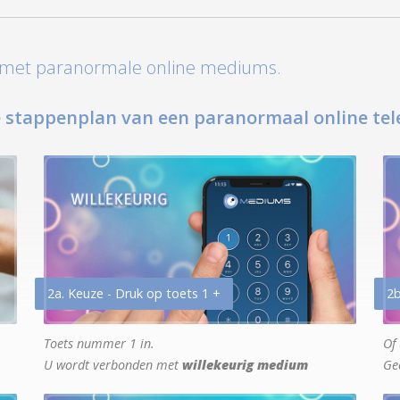
t met paranormale online mediums.
 stappenplan van een paranormaal online tel
2a. Keuze - Druk op toets 1 +
2b
Toets nummer 1 in.
Of 
U wordt verbonden met
willekeurig medium
Ge