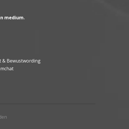
en medium
.
ht & Bewustwording
umchat
den