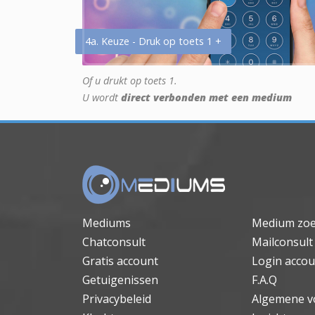
4a. Keuze - Druk op toets 1 +
Of u drukt op toets 1.
U wordt
direct verbonden met een medium
Mediums
Medium zo
Chatconsult
Mailconsult
Gratis account
Login accou
Getuigenissen
F.A.Q
Privacybeleid
Algemene v