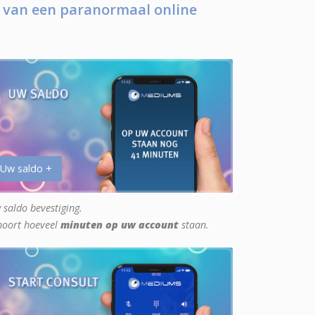
 van een paranormaal online
 Uw saldo +
 saldo bevestiging.
hoort hoeveel
minuten op uw account
staan.