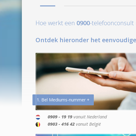
Hoe werkt een
0900
-telefoonconsul
Ontdek hieronder het eenvoudige
1. Bel Mediums-nummer +
0909 - 19 19
vanuit Nederland
0903 - 416 42
vanuit België