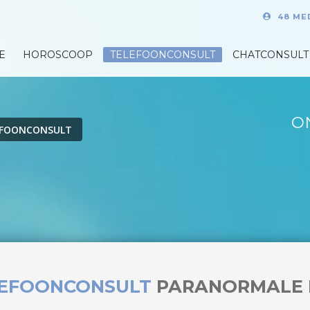
48 ME
E
HOROSCOOP
TELEFOONCONSULT
CHATCONSULT
O
EFOONCONSULT
LEFOONCONSULT
PARANORMALE 