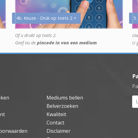
4b. Keuze - Druk op toets 2 +
5.
Of u drukt op toets 2.
Uw
Geef nu de
pincode in van een medium
U 
P
Pa
eken
Mediums bellen
Uw
Belverzoeken
nt
Kwaliteit
Contact
oorwaarden
Disclaimer