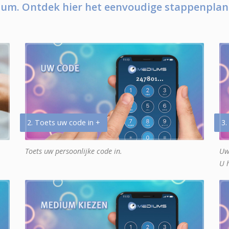
um. Ontdek hier het eenvoudige stappenplan
2. Toets uw code in +
3.
Toets uw persoonlijke code in.
Uw
U 