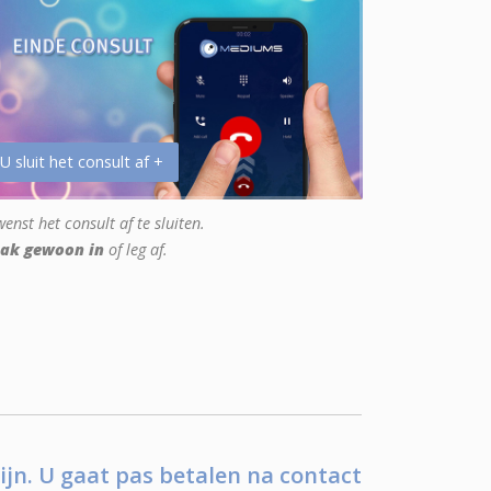
 U sluit het consult af +
enst het consult af te sluiten.
ak gewoon in
of leg af.
ijn. U gaat pas betalen na contact