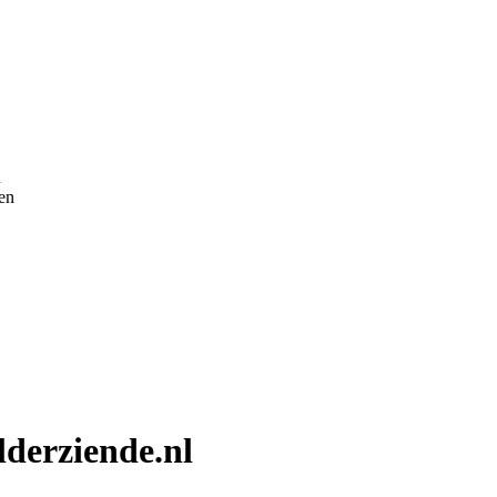
n
pen
derziende.nl