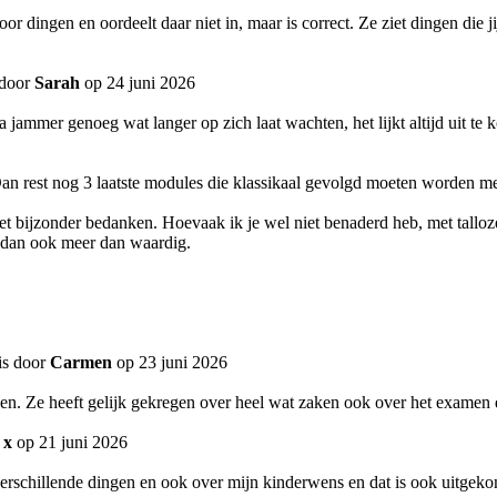
 voor dingen en oordeelt daar niet in, maar is correct. Ze ziet dingen die
 door
Sarah
op 24 juni 2026
ja jammer genoeg wat langer op zich laat wachten, het lijkt altijd uit te k
an rest nog 3 laatste modules die klassikaal gevolgd moeten worden met d
bijzonder bedanken. Hoevaak ik je wel niet benaderd heb, met talloze vr
 dan ook meer dan waardig.
is door
Carmen
op 23 juni 2026
. Ze heeft gelijk gekregen over heel wat zaken ook over het examen d
r
x
op 21 juni 2026
rschillende dingen en ook over mijn kinderwens en dat is ook uitgeko