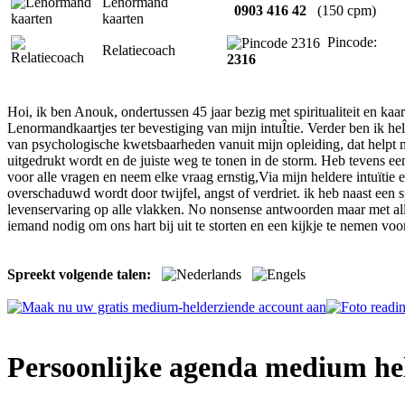
Lenormand
0903 416 42
(150 cpm)
kaarten
Pincode:
Relatiecoach
2316
Hoi, ik ben Anouk, ondertussen 45 jaar bezig met spiritualiteit en ka
Lenormandkaartjes ter bevestiging van mijn intuÎtie. Verder ben ik hel
van psychologische kwetsbaarheden vanuit mijn opleiding, dat helpt m
uitgedrukt wordt en de juiste weg te tonen in de storm. Heb tevens een
voor alle vragen en neem elke vraag ernstig,Via mijn heldere intuïtie e
overschaduwd wordt door twijfel, angst of verdriet. ik heb naast een sp
levenservaring op alle vlakken. No nonsense antwoorden maar met all
iemand nodig om ons hart bij uit te storten en een kijkje te nemen voo
Spreekt volgende talen:
Persoonlijke agenda medium he