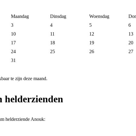
Maandag
Dinsdag
Woensdag
Don
3
4
5
6
10
11
12
13
17
18
19
20
24
25
26
27
31
baar te zijn deze maand.
m helderzienden
ium helderziende Anouk: