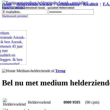
Home
|
Helderziende worden
|
Getuigenissen
|
Kwaliteit
|
F.A
Pagina van medium helderziende Anouk - specialiteit Heldervoelend
Wachtwoord vergeten?
Terug
Bel nu met medium helderzien
Heldervoelend
0909 9595
(90 cpm)