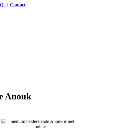
.Q.
|
Contact
de Anouk