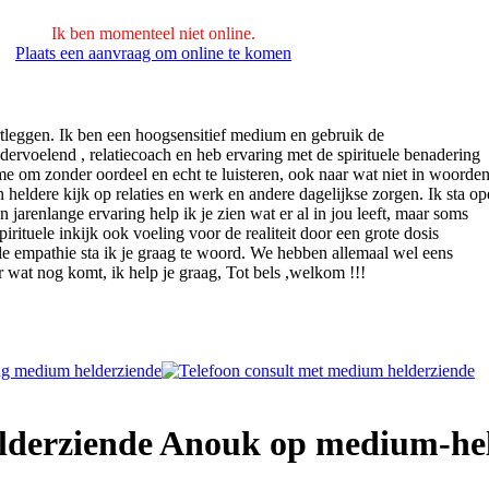
Ik ben momenteel niet online.
Plaats een aanvraag om online te komen
artleggen. Ik ben een hoogsensitief medium en gebruik de
dervoelend , relatiecoach en heb ervaring met de spirituele benadering
e om zonder oordeel en echt te luisteren, ook naar wat niet in woorde
 heldere kijk op relaties en werk en andere dagelijkse zorgen. Ik sta o
n jarenlange ervaring help ik je zien wat er al in jou leeft, maar soms
irituele inkijk ook voeling voor de realiteit door een grote dosis
e empathie sta ik je graag te woord. We hebben allemaal wel eens
r wat nog komt, ik help je graag, Tot bels ,welkom !!!
lderziende Anouk op medium-hel