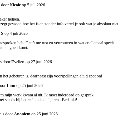
s door
Nicole
op 5 juli 2026
zeker helpen.
je zegt gewoon hoe het is en zonder info vertel je ook wat je absoluut ni
r
S
op 4 juli 2026
r gesproken heb. Geeft me rust en vertrouwen in wat er allemaal speelt.
at het goed komt.
is door
Evelien
op 27 juni 2026
 het gebeuren is, daarnaast zijn voorspellingen altijd spot on!
door
Linn
op 25 juni 2026
ivm mijn werk kwam al uit. Ik moet inderdaad op gesprek.
t steeds bij het rechte eind al jaren...Bedankt!
nis door
Anoniem
op 25 juni 2026