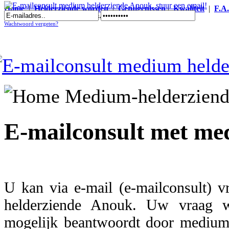
Home
|
Helderziende worden
|
Getuigenissen
|
Kwaliteit
|
F.A
E-mailconsult medium helderziende Anouk, stuur een email!
Wachtwoord vergeten?
E-mailconsult met me
U kan via e-mail (e-mailconsult) v
helderziende Anouk. Uw vraag w
mogelijk beantwoordt door medium