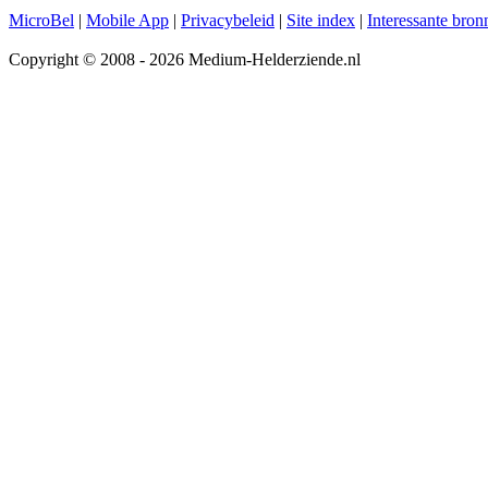
MicroBel
|
Mobile App
|
Privacybeleid
|
Site index
|
Interessante bron
Copyright © 2008 - 2026 Medium-Helderziende.nl