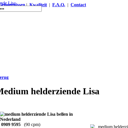
Getuigenissen
|
Kwaliteit
|
F.A.Q.
|
Contact
erug
edium helderziende Lisa
0909 9595
(90 cpm)