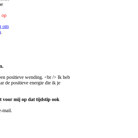
 op
ag om
n
.
n.
een positieve wending. <br /> Ik heb
ar de positieve energie die ik je
t voor mij op dat tijdstip ook
e-mail.