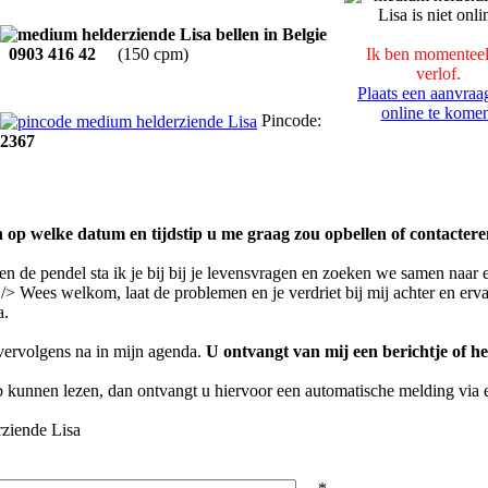
0903 416 42
(150 cpm)
Ik ben momenteel
verlof.
Plaats een aanvra
online te kome
Pincode:
2367
 op welke datum en tijdstip u me graag zou opbellen of contactere
n de pendel sta ik je bij bij je levensvragen en zoeken we samen naar 
r /> Wees welkom, laat de problemen en je verdriet bij mij achter en erva
a.
 vervolgens na in mijn agenda.
U ontvangt van mij een berichtje of he
eb kunnen lezen, dan ontvangt u hiervoor een automatische melding via 
rziende Lisa