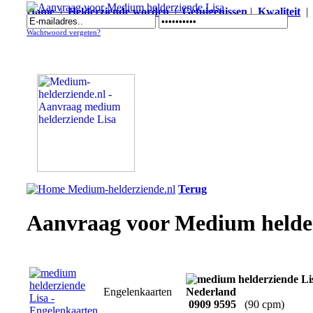
Home
|
Helderziende worden
|
Getuigenissen
|
Kwaliteit
Aanvraag voor Medium helderziende Lisa
Wachtwoord vergeten?
Terug
Aanvraag voor Medium helder
Engelenkaarten
0909 9595
(90 cpm)