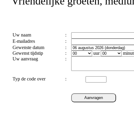
Vriendelijke groeten, mediu
Uw naam
:
E-mailadres
:
Gewenste datum
:
Gewenst tijdstip
:
uur
minut
Uw aanvraag
:
Typ de code over
: