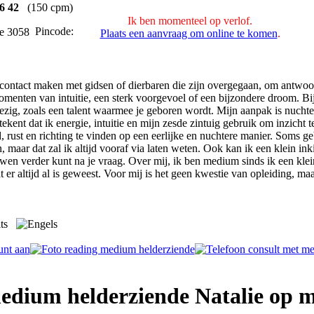
6 42
(150 cpm)
Ik ben momenteel op verlof.
Pincode:
Plaats een aanvraag om online te komen
.
ontact maken met gidsen of dierbaren die zijn overgegaan, om antwoor
omenten van intuitie, een sterk voorgevoel of een bijzondere droom. Bi
ig, zoals een talent waarmee je geboren wordt. Mijn aanpak is nuchter
kent dat ik energie, intuitie en mijn zesde zintuig gebruik om inzicht t
, rust en richting te vinden op een eerlijke en nuchtere manier. Soms ge
maar dat zal ik altijd vooraf via laten weten. Ook kan ik een klein ink
uwen verder kunt na je vraag. Over mij, ik ben medium sinds ik een klei
 er altijd al is geweest. Voor mij is het geen kwestie van opleiding, ma
edium helderziende Natalie op 