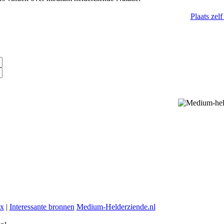
Plaats zel
ex
|
Interessante bronnen
Medium-Helderziende.nl