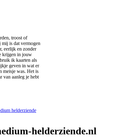
den, troost of
j mij is dat vermogen
, eerlijk en zonder
e krijgen in jouw
bruik ik kaarten als
ijkje geven in wat er
n meisje was. Het is
ar van aanleg je hebt
medium-helderziende.nl