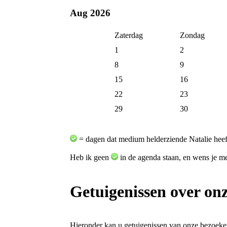
Aug 2026
Zaterdag
Zondag
1
2
8
9
15
16
22
23
29
30
= dagen dat medium helderziende Natalie heef
Heb ik geen
in de agenda staan, en wens je me 
Getuigenissen over on
Hieronder kan u getuigenissen van onze bezoeke