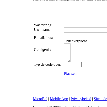
Waardering:
Uw naam:
E-mailadres:
Niet verplicht
Getuigenis:
Typ de code over:
Plaatsen
MicroBel
|
Mobile App
|
Privacybeleid
|
Site ind