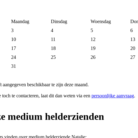
Maandag
Dinsdag
Woensdag
Don
3
4
5
6
10
11
12
13
17
18
19
20
24
25
26
27
31
t aangegeven beschikbaar te zijn deze maand.
toch te contacteren, laat dit dan weten via een
persoonlijke aanvraag
.
ze medium helderzienden
rs vinden over medium helderziende Natalie: