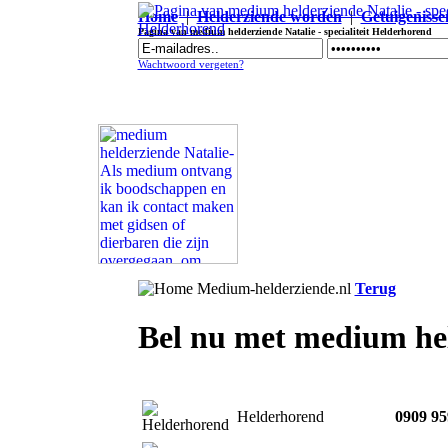
Home
|
Helderziende worden
|
Getuigenisse
Pagina van medium helderziende Natalie - specialiteit Helderhorend
Wachtwoord vergeten?
Terug
Bel nu met medium hel
Helderhorend
0909 95