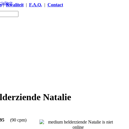
n
|
Kwaliteit
|
F.A.Q.
|
Contact
derziende Natalie
95
(90 cpm)