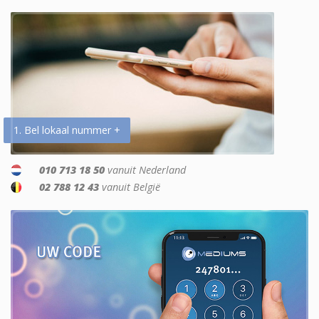
1. Bel lokaal nummer +
010 713 18 50
vanuit Nederland
02 788 12 43
vanuit België