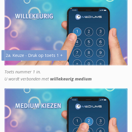
2a. Keuze - Druk op toets 1 +
Toets nummer 1 in.
U wordt verbonden met
willekeurig medium