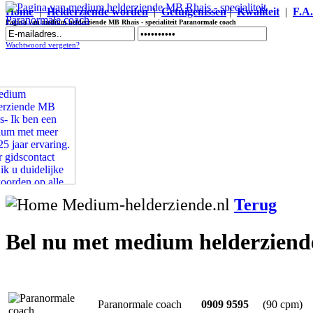
Home
|
Helderziende worden
|
Getuigenissen
|
Kwaliteit
|
F.A
Pagina van medium helderziende MB Rhais - specialiteit Paranormale coach
Wachtwoord vergeten?
Terug
Bel nu met medium helderzien
Paranormale coach
0909 9595
(90 cpm)