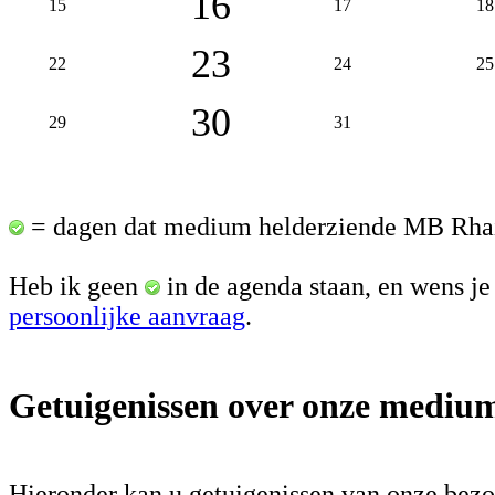
16
15
17
18
23
22
24
25
30
29
31
= dagen dat medium helderziende MB Rhais
Heb ik geen
in de agenda staan, en wens je 
persoonlijke aanvraag
.
Getuigenissen over onze mediu
Hieronder kan u getuigenissen van onze bez