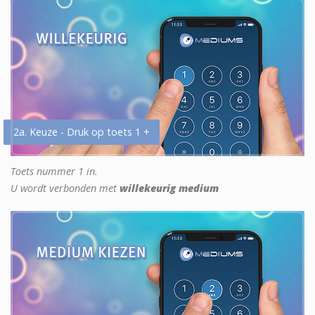
2a. Keuze - Druk op toets 1 +
Toets nummer 1 in.
U wordt verbonden met
willekeurig medium