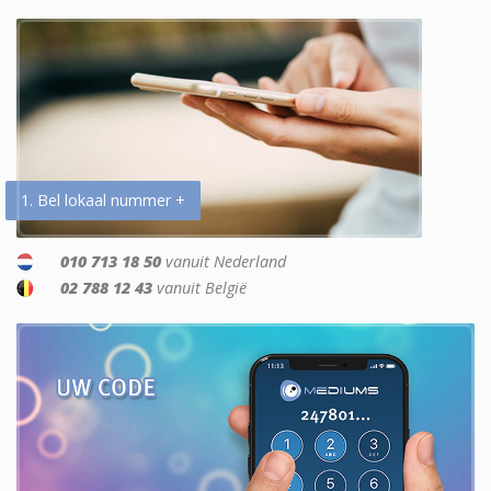
1. Bel lokaal nummer +
010 713 18 50
vanuit Nederland
02 788 12 43
vanuit België