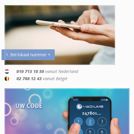
1. Bel lokaal nummer +
010 713 18 50
vanuit Nederland
02 788 12 43
vanuit België