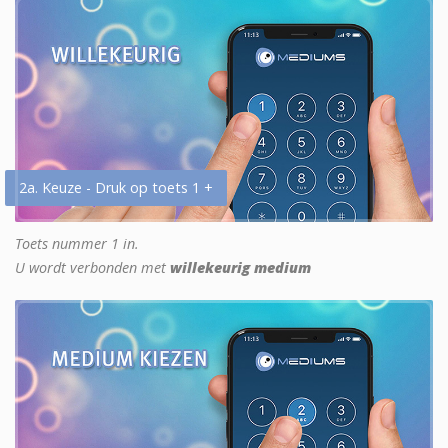
2a. Keuze - Druk op toets 1 +
Toets nummer 1 in.
U wordt verbonden met
willekeurig medium