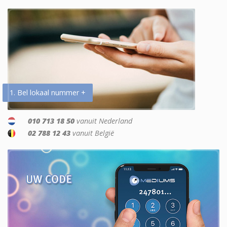
1. Bel lokaal nummer +
010 713 18 50
vanuit Nederland
02 788 12 43
vanuit België