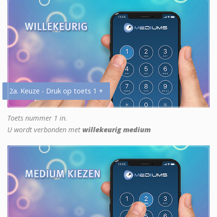
2a. Keuze - Druk op toets 1 +
Toets nummer 1 in.
U wordt verbonden met
willekeurig medium