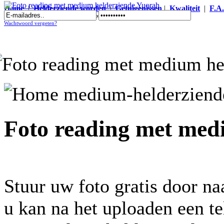
Home
|
Helderziende worden
|
Getuigenissen
|
Kwaliteit
|
F.A
Foto reading met medium helderziende Yuorah
Wachtwoord vergeten?
Foto reading met med
Stuur uw foto gratis door n
u kan na het uploaden een t