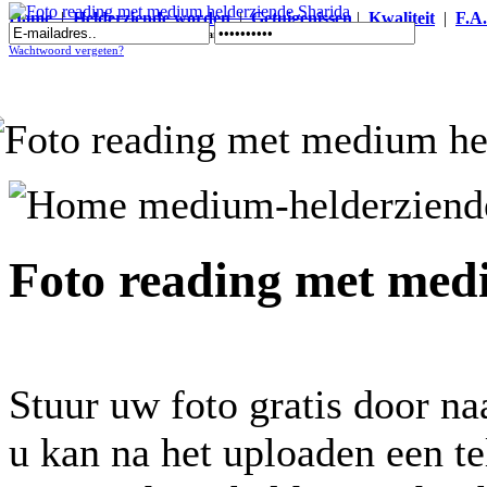
Home
|
Helderziende worden
|
Getuigenissen
|
Kwaliteit
|
F.A
Foto reading met medium helderziende Sharida
Wachtwoord vergeten?
Foto reading met med
Stuur uw foto gratis door n
u kan na het uploaden een t