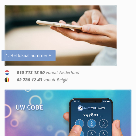
1. Bel lokaal nummer +
010 713 18 50
vanuit Nederland
02 788 12 43
vanuit België