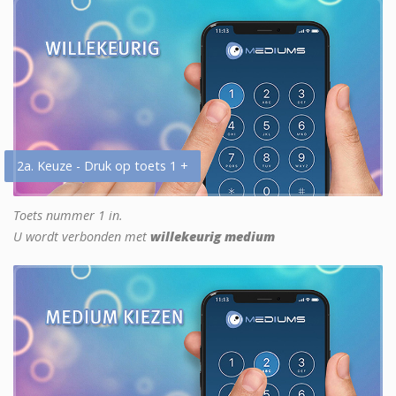
2a. Keuze - Druk op toets 1 +
Toets nummer 1 in.
U wordt verbonden met
willekeurig medium