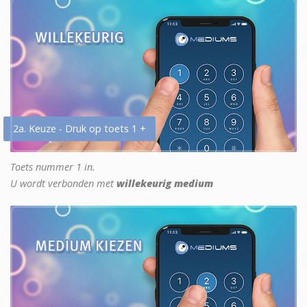
2a. Keuze - Druk op toets 1 +
Toets nummer 1 in.
U wordt verbonden met
willekeurig medium