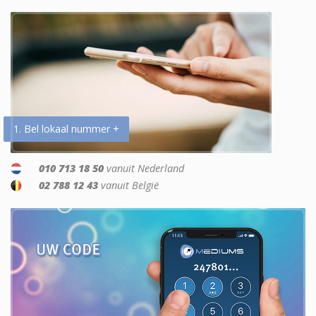
1. Bel lokaal nummer +
010 713 18 50
vanuit Nederland
02 788 12 43
vanuit België